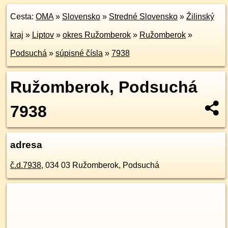
Cesta:
OMA
»
Slovensko
»
Stredné Slovensko
»
Žilinský
kraj
»
Liptov
»
okres Ružomberok
»
Ružomberok
»
Podsuchá
»
súpisné čísla
»
7938
Ružomberok, Podsuchá
7938
adresa
č.d.
7938
,
034 03
Ružomberok, Podsuchá