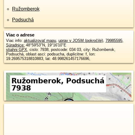
Ružomberok
Podsuchá
Viac o adrese
Viac info:
aktualizovať mapu
,
uprav v JOSM (pokročilé)
,
79985595
,
Súradnice:
48°59'53"N
,
19°16'10"E
stiahni GPX
, cislo: 7938, postcode: 034 03, city: Ružomberok,
Podsuchá, oblast asci: podsucha, duplicitne: f, lon:
19.269575318810883, lat: 48.998261457176696,