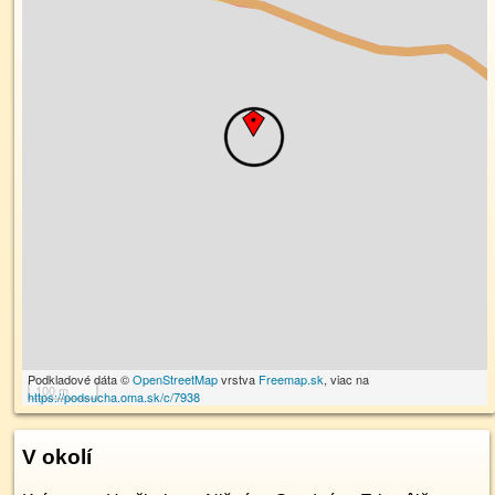
Podkladové dáta ©
OpenStreetMap
vrstva
Freemap.sk
, viac na
100 m
https://podsucha.oma.sk/c/7938
V okolí