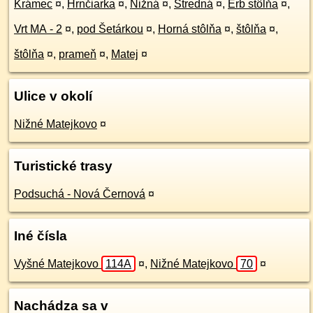
Krámec
¤
,
Hrnčiarka
¤
,
Nižná
¤
,
Stredná
¤
,
Erb stôlňa
¤
,
Vrt MA - 2
¤
,
pod Šetárkou
¤
,
Horná stôlňa
¤
,
štôlňa
¤
,
štôlňa
¤
,
prameň
¤
,
Matej
¤
Ulice v okolí
Nižné Matejkovo
¤
Turistické trasy
Podsuchá - Nová Černová
¤
Iné čísla
Vyšné Matejkovo
114A
¤
,
Nižné Matejkovo
70
¤
Nachádza sa v